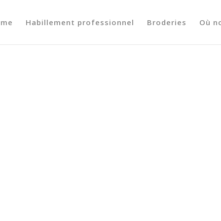
ome
Habillement professionnel
Broderies
Où n