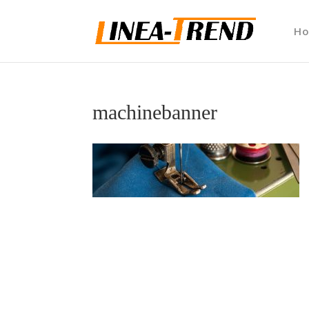
H
machinebanner