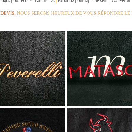
ages pour écoles maternelles
|
Broderie pour tapis de selle
|
Couverture
N
DEVIS.
NOUS SERONS HEUREUX DE VOUS RÉPONDRE LE 