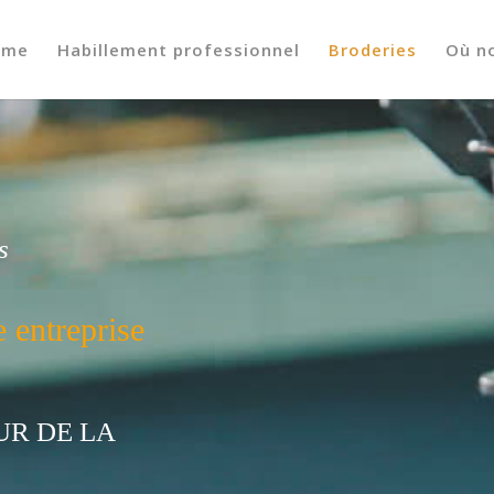
ome
Habillement professionnel
Broderies
Où n
s
e entreprise
UR DE LA