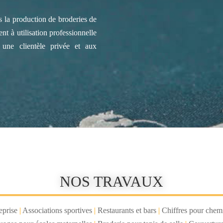
 la production de broderies de
nt à utilisation professionnelle
 une clientèle privée et aux
NOS TRAVAUX
eprise
|
Associations sportives
|
Restaurants et bars
|
Chiffres pour chem