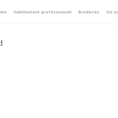
ome
Habillement professionnel
Broderies
Où n
d