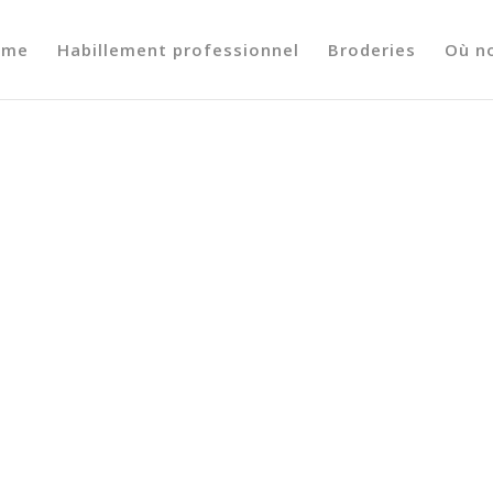
ome
Habillement professionnel
Broderies
Où n