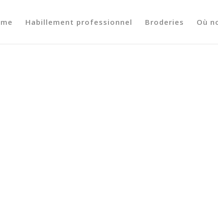
ome
Habillement professionnel
Broderies
Où n