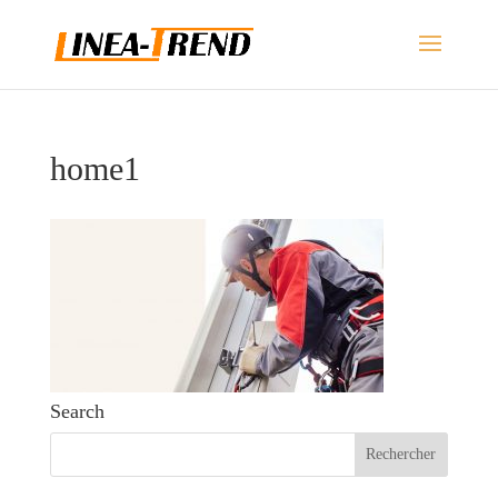
home1
Search