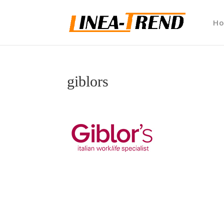
H
giblors