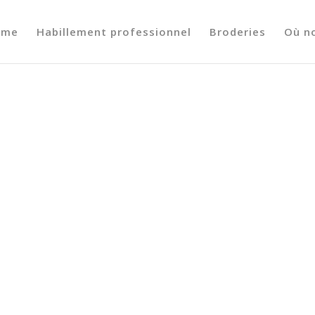
ome
Habillement professionnel
Broderies
Où n