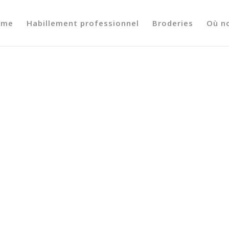
ome
Habillement professionnel
Broderies
Où n