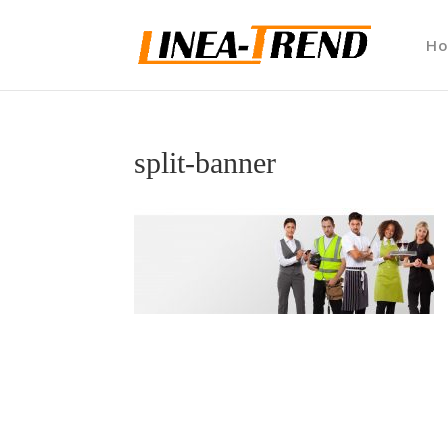
H
split-banner