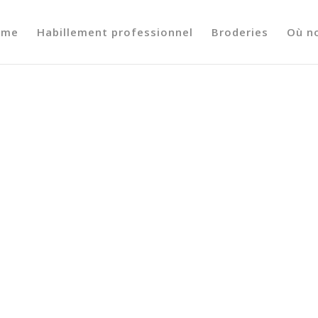
ome
Habillement professionnel
Broderies
Où n