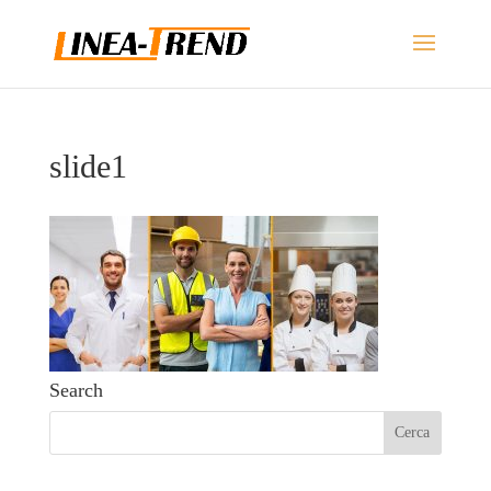
slide1
Search