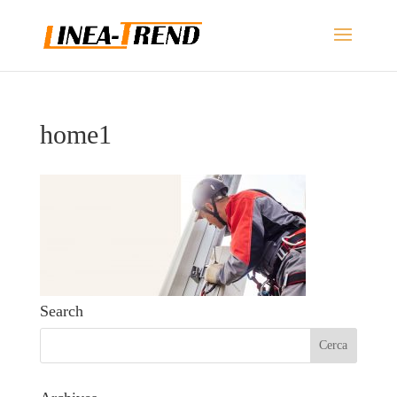
home1
Search